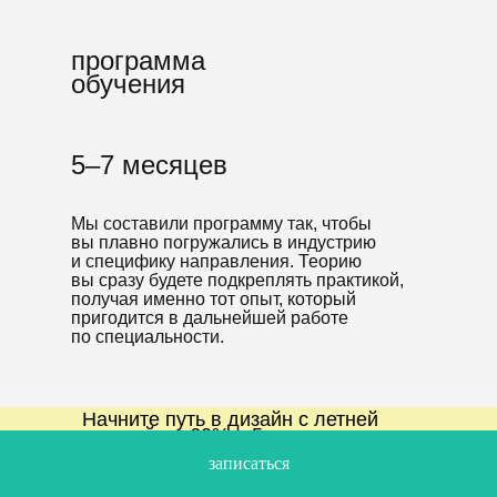
программа
обучения
5–7 месяцев
Мы составили программу так, чтобы
вы плавно погружались в индустрию
и специфику направления. Теорию
вы сразу будете подкреплять практикой,
получая именно тот опыт, который
пригодится в дальнейшей работе
по специальности.
Начните путь в дизайн с летней
скидкой до 60% и 5 курсами
в подарок
Блок 1
записаться
начать путь в дизайн