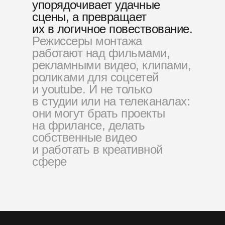
упорядочивает удачные
сцены, а превращает
их в логичное повествование.
Режиссеры монтажа
работают над фильмами,
рекламными видео, клипами,
роликами для соцсетей
и youtube. И не только
в студии или на телеканалах:
они могут брать проекты
на фрилансе, делать
собственные видео
и работать в креативной
сфере