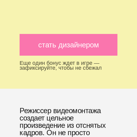
стать дизайнером
Еще один бонус ждет в игре —
Чем занимается режиссер монтажа?
зафиксируйте, чтобы не сбежал
Режиссер видеомонтажа
создает цельное
произведение из отснятых
кадров. Он не просто