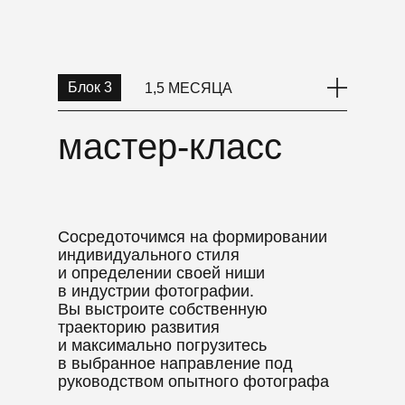
творческое задание блока: создание
идеи авторского фотопроекта
с тщательной подготовкой концепции
Блок 3
1,5 МЕСЯЦА
мастер-класс
мастер-
класс
Сосредоточимся на формировании
индивидуального стиля
и определении своей ниши
в индустрии фотографии.
Вы выстроите собственную
траекторию развития
и максимально погрузитесь
в выбранное направление под
руководством опытного фотографа