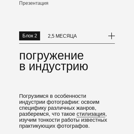
Презентация
творческое задание блока:
презентация первой серии работ
и начало поиска своего авторского
видения
Блок 2
2,5 МЕСЯЦА
погружение
погружение
в индустрию
в индустрию
Погрузимся в особенности
индустрии фотографии: освоим
специфику различных жанров,
разберемся, что такое
стилизация
,
изучим тонкости работы известных
практикующих фотографов.