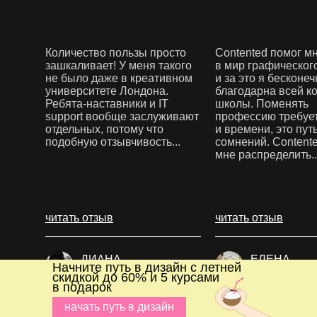
Количество пользы просто
Contented помог м
зашкаливает! У меня такого
в мир графическог
не было даже в креативном
и за это я бесконеч
университете Лондона.
благодарна всей к
Ребята-наставники и IT
школы. Поменять
support вообще заслуживают
профессию требует
отдельных, потому что
и времени, это пут
подобную отзывчивость...
сомнений. Content
# курсы фотографа для начинающих, # о
мне распределить..
для начинающих, # школа фотографии дл
обучение фотографа, # курсы по фото, 
обучения, # обучение фотографии с нул
читать отзыв
читать отзыв
начинающих, # курсы фотографии с нуля
ДИАНА
ЕЛЕНА
Начните путь в дизайн с летней
МАШИНА
КАЛГАНОВ
скидкой до 60% и 5 курсами
в подарок
начать путь в дизайн