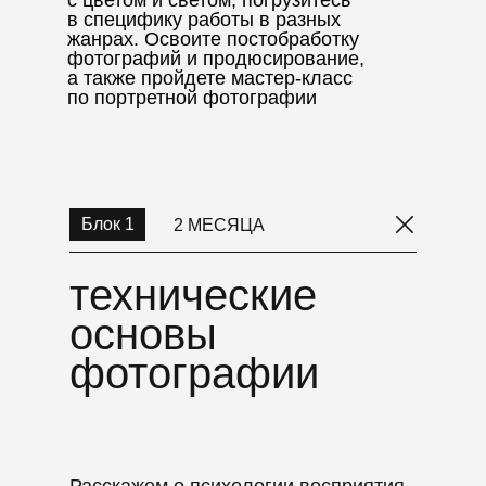
и Британской высшей школе
в специфику работы в разных
дизайна. Клиенты: Mars,
жанрах. Освоите постобработку
Nestle, Unilever, Pepsi,
фотографий и продюсирование,
Аэрофлот. Победитель
а также пройдете мастер-класс
фестивалей Liverpool
по портретной фотографии
Independent Film Festival,
Versi di Luce, TMFF, Selby
International Film Festival,
Short Stop International Film
Festival
Блок 1
2 МЕСЯЦА
технические
технические
основы
основы
фотографии
фотографии
Расскажем о психологии восприятия