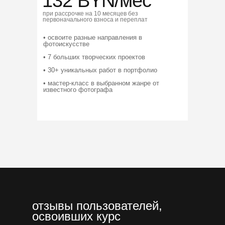
132 BYN/мес
при рассрочке на 10 месяцев без
стоимость
первоначального взноса и переплат
онлайн-курса
• освоите разные направления в
фотоискусстве
• 7 больших творческих проектов
• 30+ уникальных работ в портфолио
• мастер-класс в выбранном жанре от
известного фотографа
отзывы пользователей,
освоивших курс