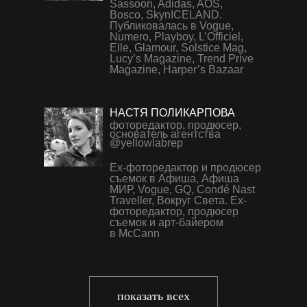
Sassoon, Adidas, AOS,
Bosco, SkynICELAND.
Публиковалась в Vogue,
Numero, Playboy, L’Officiel,
Elle, Glamour, Solstice Mag,
Lucy’s Magazine, Trend Prive
Magazine, Harper’s Bazaar
НАСТЯ ПОЛИКАРПОВА
фоторедактор, продюсер,
основатель агентства
@yellowlabrep
Ex-фоторедактор и продюсер
съемок в Афиша, Афиша
МИР, Vogue, GQ, Condé Nast
Traveller, Вокруг Света. Ex-
фоторедактор, продюсер
съемок и арт-байером
в McCann
САША ВРУБЛЕВСКИЙ
СЕРГЕЙ КАРПОВ
фотограф, преподаватель,
репортажный фотограф,
призер международных
документалист
фотоконкурсов
показать всех
Сотрудничал с Reuters, AP,