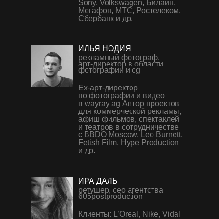
Sony, Volkswagen, Билайн,
Мегафон, МТС, Ростелеком,
Сбербанк и др.
ИЛЬЯ НОДИЯ
рекламный фотограф,
арт-директор в области
фотографии и cg
Ex-арт-директор
по фотографии и видео
в wayray ag Автор проектов
для коммерческой рекламы,
афиш фильмов, спектаклей
и театров в сотрудничестве
с BBDO Moscow, Leo Burnett,
Fetish Film, Hype Production
и др.
ИРА ДАЛЬ
ретушер, сео агентства
605postproduction
Клиенты: L’Oreal, Nike, Vidal